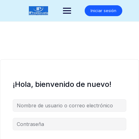
Saltar
al
Iniciar sesión
contenido
¡Hola, bienvenido de nuevo!